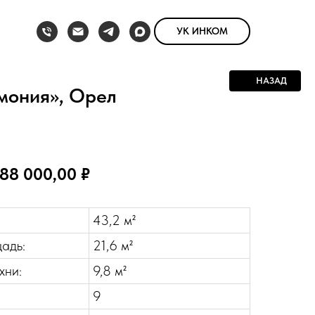
УК ИНКОМ
НАЗАД
мония», Орел
88 000,00 ₽
43,2 м²
адь:
21,6 м²
хни:
9,8 м²
9