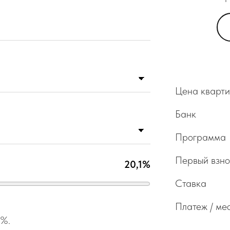
Цена кварт
Банк
Программа
Первый взно
20,1%
Ставка
Платеж / ме
1%.