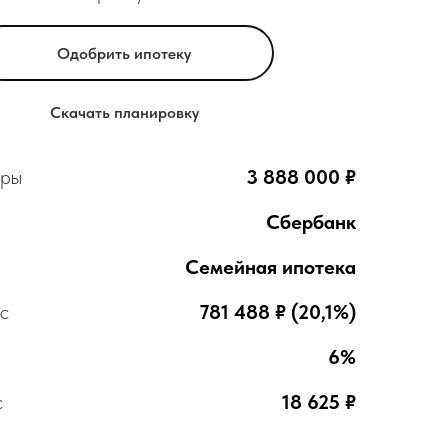
Одобрить ипотеку
Скачать планировку
иры
3 888 000 ₽
Сбербанк
Семейная ипотека
с
781 488 ₽ (20,1%)
6%
с
18 625 ₽