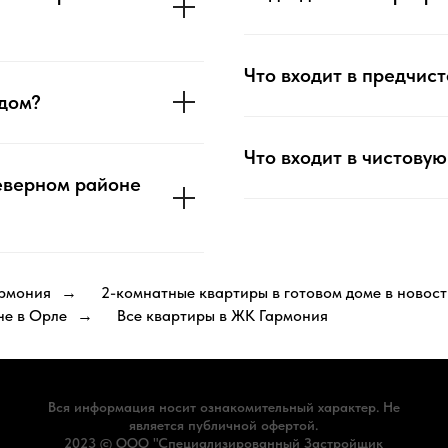
Что входит в предчис
 дом?
Что входит в чистову
еверном районе
армония
2-комнатные квартиры в готовом доме в новос
→
не в Орле
Все квартиры в ЖК Гармония
→
Вся информация носит ознакомительный характер. Не
является публичной офертой.
2023 © ООО "Специализированный Застройщик