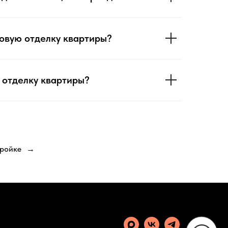
товую отделку квартиры?
ю отделку квартиры?
тройке
→