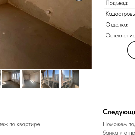
Подъезд:
Кадастровы
Отделка:
Остекление
Следующ
теж по квартире
Поможем под
банка и отп