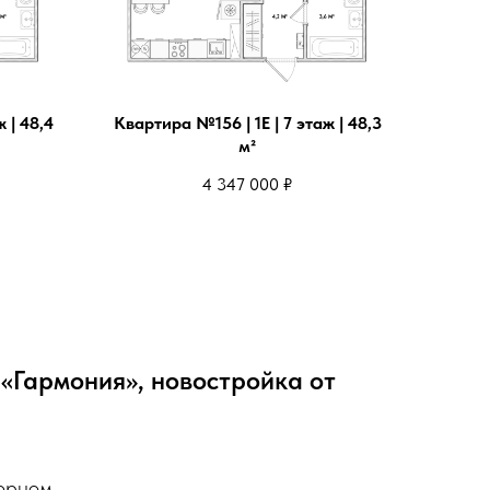
 | 48,4
Квартира №156 | 1Е | 7 этаж | 48,3
м²
4 347 000
₽
«Гармония», новостройка от
верном