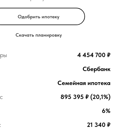
Одобрить ипотеку
Скачать планировку
иры
4 454 700 ₽
Сбербанк
Семейная ипотека
с
895 395 ₽ (20,1%)
6%
с
21 340 ₽