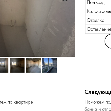
Подъезд:
Кадастровы
Отделка:
Остекление
Следующ
теж по квартире
Поможем под
банка и отп