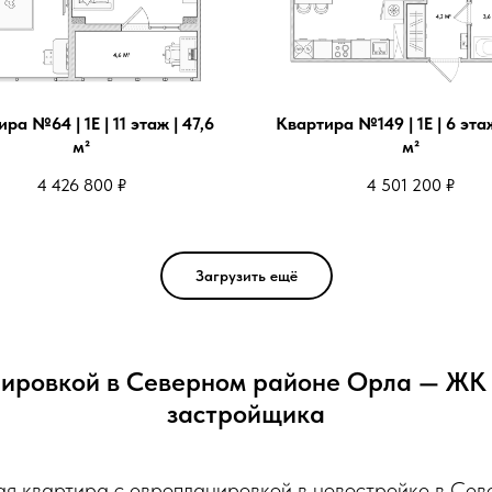
ра №64 | 1Е | 11 этаж | 47,6
Квартира №149 | 1Е | 6 этаж
м²
м²
4 426 800
₽
4 501 200
₽
Загрузить ещё
нировкой в Северном районе Орла — ЖК 
застройщика
ая квартира с европланировкой в новостройке в Се