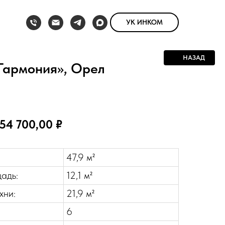
УК ИНКОМ
НАЗАД
Гармония», Орел
54 700,00 ₽
47,9 м²
адь:
12,1 м²
хни:
21,9 м²
6