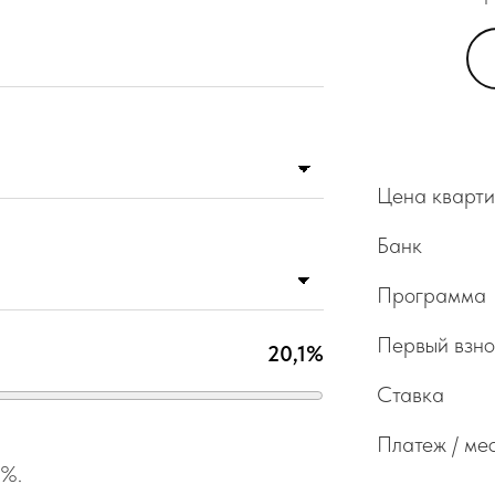
Цена кварт
Банк
Программа
Первый взно
20,1%
Ставка
Платеж / ме
1%.